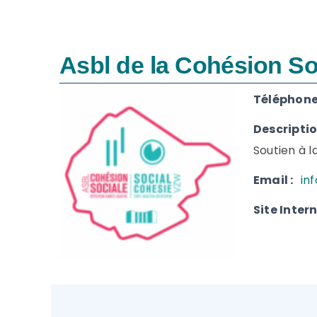
Asbl de la Cohésion So
Téléphone(
Descriptio
Soutien à l
Email :
in
Site Intern