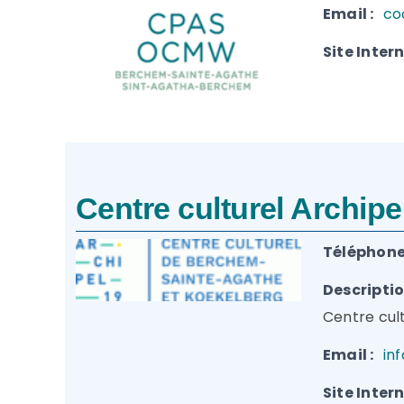
Email :
co
Site Intern
Centre culturel Archip
Téléphone(
Descriptio
Centre cul
Email :
in
Site Intern