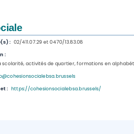
ciale
s) :
02/411.07.29 et 0470/13.83.08
n :
a scolarité, activités de quartier, formations en alphabéti
fo@cohesionsocialebsa.brussels
et :
https://cohesionsocialebsa.brussels/