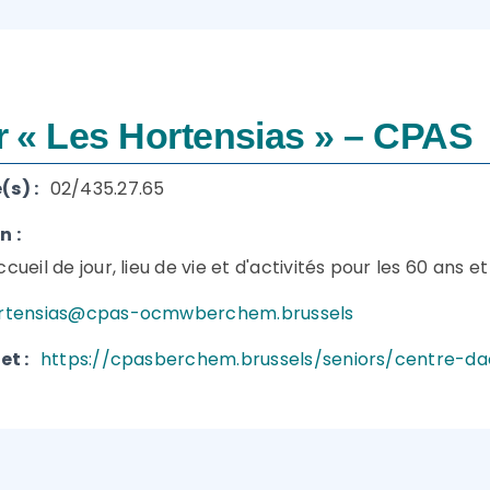
ur « Les Hortensias » – CPAS
s) :
02/435.27.65
n :
cueil de jour, lieu de vie et d'activités pour les 60 ans et
rtensias@cpas-ocmwberchem.brussels
et :
https://cpasberchem.brussels/seniors/centre-dac