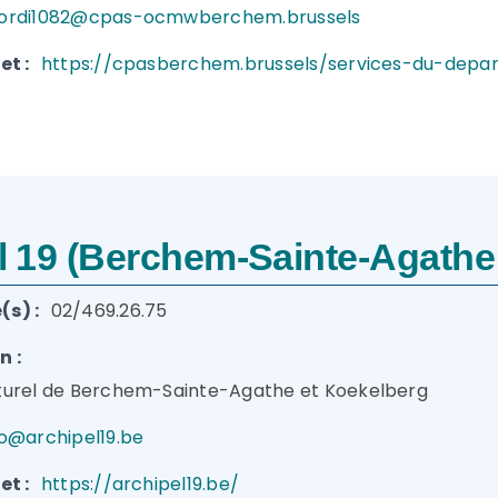
ordi1082@cpas-ocmwberchem.brussels
et :
https://cpasberchem.brussels/services-du-depar
el 19 (Berchem-Sainte-Agathe
s) :
02/469.26.75
n :
turel de Berchem-Sainte-Agathe et Koekelberg
fo@archipel19.be
et :
https://archipel19.be/