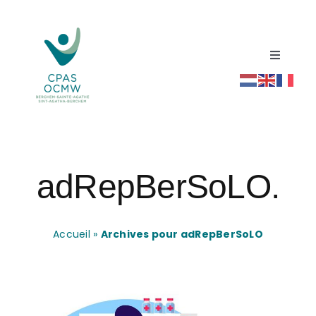
Passer
au
contenu
Toggle
Navigati
Accueil
Répertoire social santé
adRepBerSoLO.
Actualités
Ressources
Accueil
»
Archives pour adRepBerSoLO
Contact