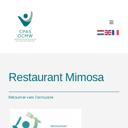
Passer
au
contenu
Toggle
Navigati
Accueil
Répertoire social santé
Restaurant Mimosa
Actualités
Ressources
Retourner vers l'annuaire
Contact