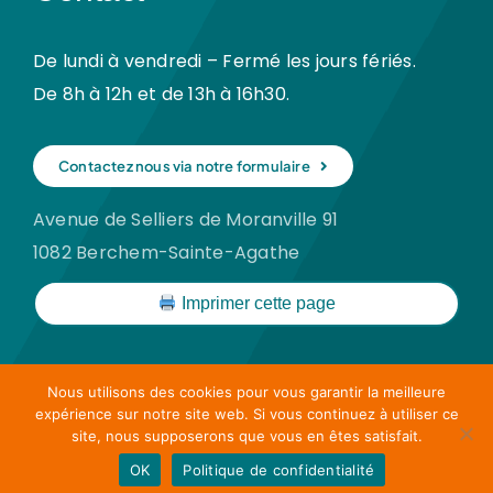
De lundi à vendredi – Fermé les jours fériés.
De 8h à 12h et de 13h à 16h30.
Contactez nous via notre formulaire
Avenue de Selliers de Moranville 91
1082 Berchem-Sainte-Agathe
Imprimer cette page
Nous utilisons des cookies pour vous garantir la meilleure
expérience sur notre site web. Si vous continuez à utiliser ce
© Copyright 2026 | Répertoire Social Santé All Rights
site, nous supposerons que vous en êtes satisfait.
Reserved | Powered by
Communika
OK
Politique de confidentialité