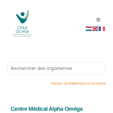
Passer
au
contenu
Toggle
Navigati
Accueil
Répertoire social santé
Actualités
Ressources
Revenir au Répertoire social santé
Contact
Centre Médical Alpha Oméga