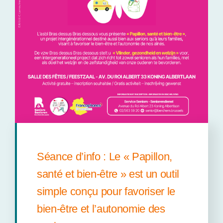
Séance d’info : Le « Papillon,
santé et bien-être » est un outil
simple conçu pour favoriser le
bien-être et l’autonomie des