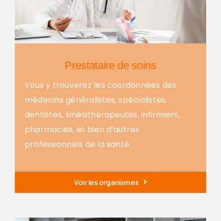
Prestataire de soins
Vous y trouverez les coordonnées des
médecins généralistes, spécialistes,
dentistes, kinésithérapeutes, infirmiers,
pharmacies, et bien d’autres
professionnels de la santé.
Voir les organismes