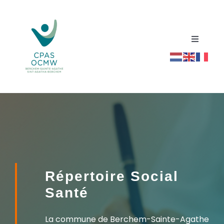
Passer
au
contenu
Toggle
Navigati
Accueil
Répertoire social santé
Actualités
Ressources
Répertoire Social
Santé
Contact
La commune de Berchem-Sainte-Agathe