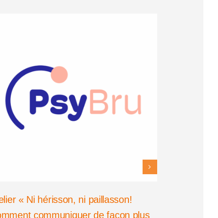
elier « Ni hérisson, ni paillasson!
Don de san
mment communiquer de façon plus