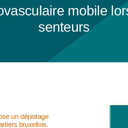
ovasculaire mobile lo
senteurs
pose un dépistage
tiers bruxellois.