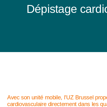
Dépistage cardi
Avec son unité mobile, l’UZ Brussel pro
cardiovasculaire directement dans les quar