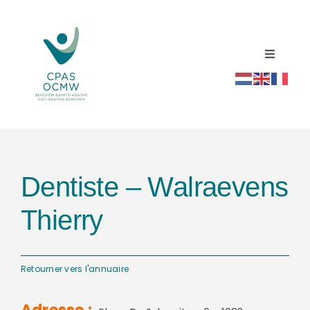
Passer
au
contenu
Toggle
Navigati
Accueil
Répertoire social santé
Dentiste – Walraevens
Actualités
Thierry
Ressources
Retourner vers l'annuaire
Contact