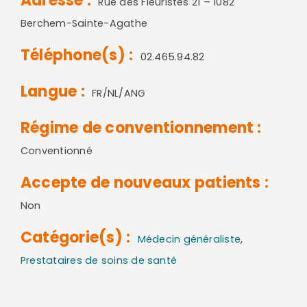
Adresse :
Rue des Fleuristes 21 – 1082
Berchem-Sainte-Agathe
Téléphone(s) :
02.465.94.82
Langue :
FR/NL/ANG
Régime de conventionnement :
Conventionné
Accepte de nouveaux patients :
Non
Catégorie(s) :
Médecin généraliste
,
Prestataires de soins de santé