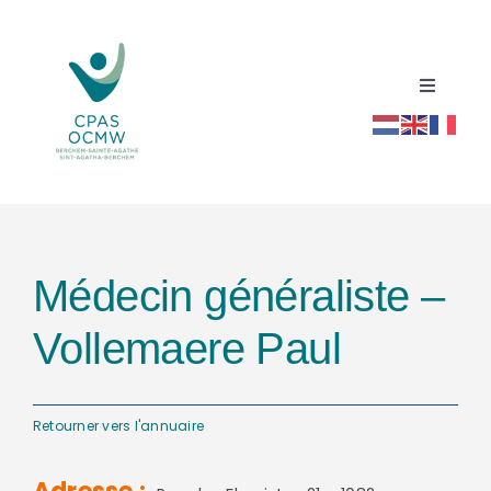
Passer
au
contenu
Toggle
Navigati
Accueil
Répertoire social santé
Médecin généraliste –
Actualités
Vollemaere Paul
Ressources
Retourner vers l'annuaire
Contact