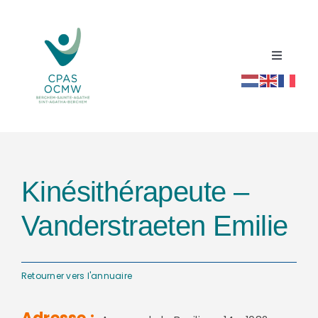
Passer
au
contenu
Toggle
Navigati
Accueil
Répertoire social santé
Kinésithérapeute –
Actualités
Vanderstraeten Emilie
Ressources
Retourner vers l'annuaire
Contact