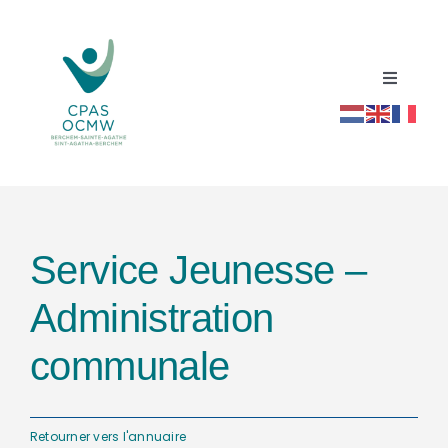
Passer
au
contenu
Toggle
Navigati
Accueil
Répertoire social santé
Service Jeunesse –
Actualités
Administration
Ressources
communale
Contact
Retourner vers l'annuaire