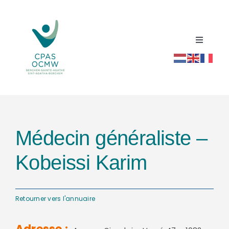
Passer
au
contenu
Toggle
Navigati
Accueil
Répertoire social santé
Médecin généraliste –
Actualités
Kobeissi Karim
Ressources
Retourner vers l'annuaire
Contact