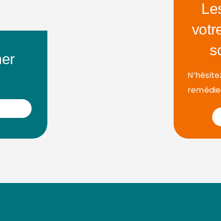
Le
votr
s
mer
N’hésite
remédier