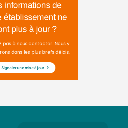
s informations de
e établissement ne
ont plus à jour ?
z pas à nous contacter. Nous y
ons dans les plus brefs délais.
Signaler une mise à jour