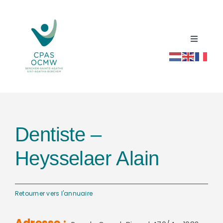
Passer
au
contenu
Toggle
Navigati
Accueil
Répertoire social santé
Dentiste –
Actualités
Heysselaer Alain
Ressources
Retourner vers l'annuaire
Contact