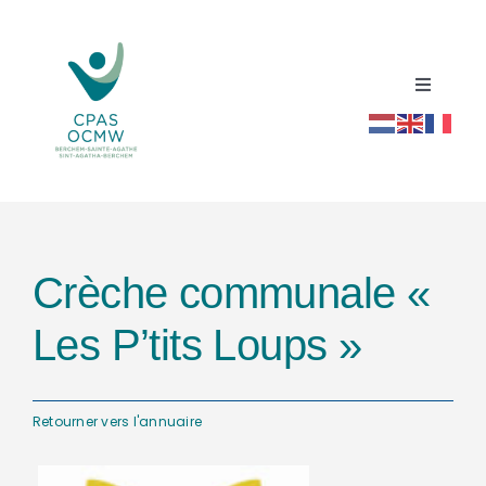
Passer
au
contenu
Toggle
Navigati
Accueil
Répertoire social santé
Crèche communale «
Actualités
Les P’tits Loups »
Ressources
Retourner vers l'annuaire
Contact