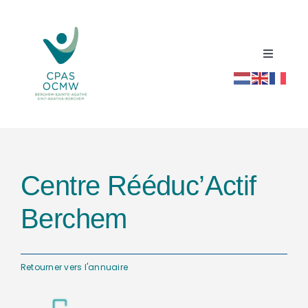
Passer
au
contenu
Toggle
Navigati
Accueil
Répertoire social santé
Centre Rééduc’Actif
Actualités
Berchem
Ressources
Retourner vers l'annuaire
Contact