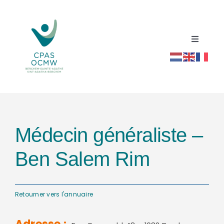
Passer
au
contenu
Toggle
Navigati
Accueil
Répertoire social santé
Médecin généraliste –
Actualités
Ben Salem Rim
Ressources
Retourner vers l'annuaire
Contact