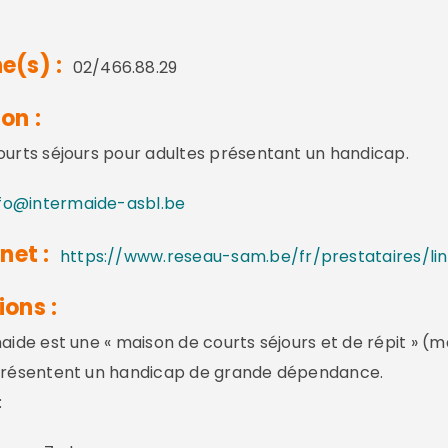
e(s) :
02/466.88.29
on :
ourts séjours pour adultes présentant un handicap.
fo@intermaide-asbl.be
net :
https://www.reseau-sam.be/fr/prestataires/li
ions :
maide est une « maison de courts séjours et de répit » (m
 présentent un handicap de grande dépendance.
: