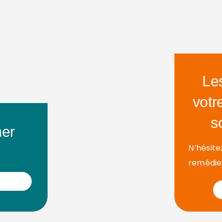
Le
votr
s
mer
N’hésite
remédier