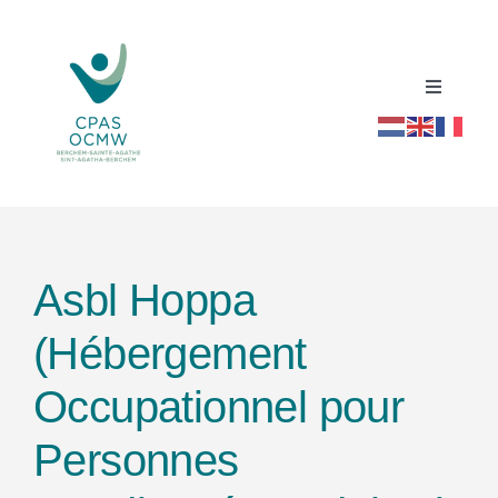
Passer
au
contenu
Toggle
Navigati
Accueil
Répertoire social santé
Asbl Hoppa
Actualités
(Hébergement
Ressources
Occupationnel pour
Contact
Personnes