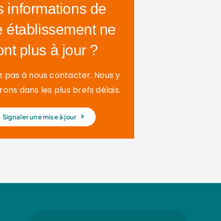
s informations de
e établissement ne
ont plus à jour ?
z pas à nous contacter. Nous y
ons dans les plus brefs délais.
Signaler une mise à jour