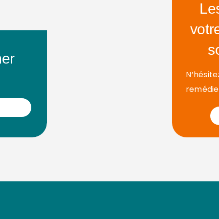
Le
votr
s
mer
N’hésite
remédier